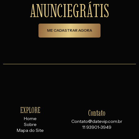
ANUNCIE
GRÁTIS
ME CADASTRAR AGORA
EXPLORE
Contato
Home
Contato@datevip.com.br
Sobre
11 93901-3949
Mapa do Site